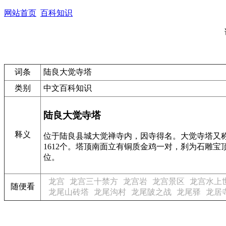
网站首页
百科知识
词条
陆良大觉寺塔
类别
中文百科知识
陆良大觉寺塔
释义
位于陆良县城大觉禅寺内，因寺得名。大觉寺塔又称
1612个。塔顶南面立有铜质金鸡一对，刹为石雕
位。
龙宫
龙宫三十禁方
龙宫岩
龙宫景区
龙宫水上
随便看
龙尾山砖塔
龙尾沟村
龙尾陂之战
龙尾驿
龙居