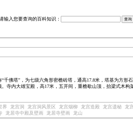
请输入您要查询的百科知识：
“千佛塔”，为七级六角形密檐砖塔，通高17.8米，塔基为方
宝顶。寺内大雄宝殿，高17米，五开间，重檐歇山顶，抬梁式木
世界
龙宫洞
龙宫洞风景区
龙宫烟柳
龙宫造殿
龙宫遗秘
龙
寺
龙居寺中殿及壁画
龙居寺壁画
龙山