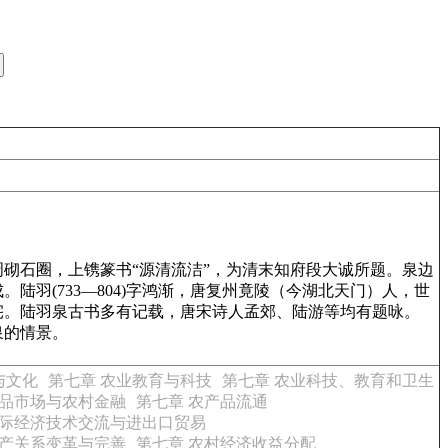
砌石圈，上镌篆书“源清流洁”，为清末知府段大诚所题。泉边
羽(733—804)字鸿渐，唐复州竟陵（今湖北天门）人，世
宅。陆羽泉古书多有记载，唐宋诗人孟郊、陆游等均有题咏。
泉的情景。
与文化
第七章 农业教育与科技
第七章 农业科技、教育和卫生
产品市场与农村金融
第七章 农产品流通
国际经济技术交流与进出口贸易
生产关系变革与完善
第七章 农村经济收益分配