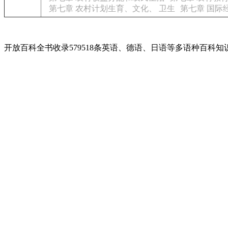
第七章 农村计划生育、文化、 卫生
第七章 国际
开放百科全书收录579518条英语、德语、日语等多语种百