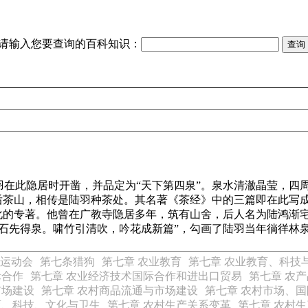
请输入您要查询的百科知识：
在此隐居时开凿，并品定为“天下第四泉”。泉水清澈晶莹，四周
茶山，相传是陆羽种茶处。其名著《茶经》中的三篇即在此写成。陆
文化的专著。他曾在广教寺隐居多年，筑有山舍，后人名为陆鸿渐
石先得泉。啸竹引清吹，吟花成新篇”，勾画了陆羽当年徜徉林
运动会
第七条猎狗
第七章 农业教育
第七章 农业教育、科技
际合作
第七章 农业经济技术国际合作和进出口贸易
第七章 农
市场建设
第七章 农村商品流通与市场建设
第七章 农村市场、
育、科技、文化与卫生
第七章 农村生产关系变革
第七章 农村