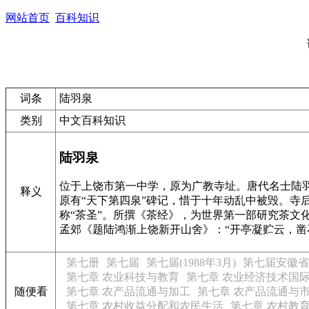
网站首页
百科知识
词条
陆羽泉
类别
中文百科知识
陆羽泉
位于上饶市第一中学，原为广教寺址。唐代名士陆羽
释义
原有“天下第四泉”碑记，惜于十年动乱中被毁。寺后
称“茶圣”。所撰《茶经》，为世界第一部研究茶
孟郊《题陆鸿渐上饶新开山舍》：“开亭凝贮云，凿
第七册
第七届
第七届(1988年3月)
第七届安徽省
第七章 农业科技与教育
第七章 农业经济技术国
随便看
第七章 农产品流通与加工
第七章 农产品流通与
第七章 农村收益分配和农民生活
第七章 农村教