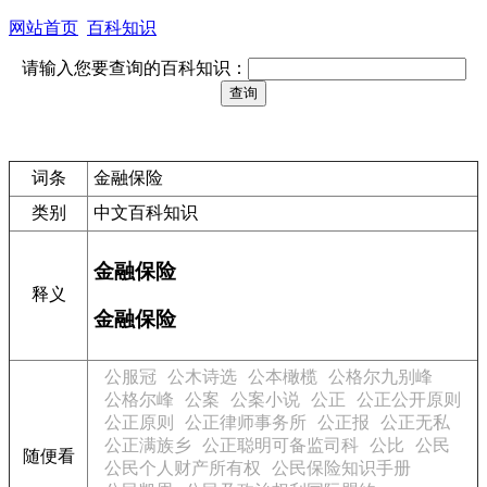
网站首页
百科知识
请输入您要查询的百科知识：
词条
金融保险
类别
中文百科知识
金融保险
释义
金融保险
公服冠
公木诗选
公本橄榄
公格尔九别峰
公格尔峰
公案
公案小说
公正
公正公开原则
公正原则
公正律师事务所
公正报
公正无私
公正满族乡
公正聪明可备监司科
公比
公民
随便看
公民个人财产所有权
公民保险知识手册