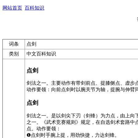
网站首页
百科知识
词条
点剑
类别
中文百科知识
点剑
剑法之一。主要动作有带剑前点、提膝侧点、虚步
动作要领：向前点剑时以腕关节为轴，提腕与伸臂
点剑
剑法之一。是以剑尖下刃（剑锋）为力点，由上向下
之一。《武术竞赛规则》规定，在自选剑术套路中点
点。动作要领：
❶点剑时手腕上提，用劲快捷，力达剑锋。