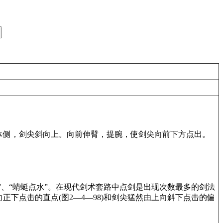
体侧，剑尖斜向上。向前伸臂，提腕，使剑尖向前下方点出。
”、“蜻蜓点水”。在现代剑术套路中点剑是出现次数最多的剑法
下点击的直点(图2—4—98)和剑尖猛然由上向斜下点击的偏