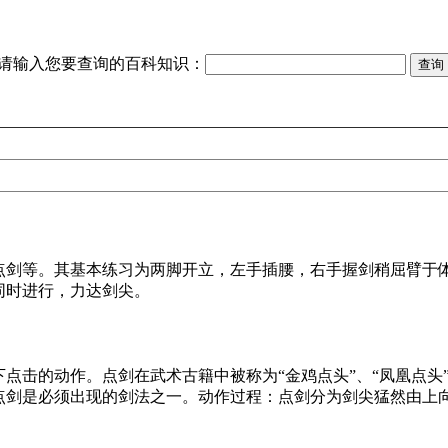
请输入您要查询的百科知识：
点剑等。其基本练习为两脚开立，左手插腰，右手握剑稍屈臂于
同时进行，力达剑尖。
点击的动作。点剑在武术古籍中被称为“金鸡点头”、“凤凰点头
剑是必须出现的剑法之一。动作过程：点剑分为剑尖猛然由上向正