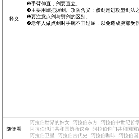
❷手臂伸直，剑要直立。
❸主要用螺把握剑。攻防含义：点剑是进攻型剑法
❶要注意点剑与劈剑的区别。
释义
❷老年人做点剑时手腕不宜过屈，以免造成腕部受
阿拉伯世界的妇女
阿拉伯东方
阿拉伯中世纪哲
随便看
阿拉伯也门共和国协商议会
阿拉伯也门共和国国
阿拉伯卫星
阿拉伯古代史
阿拉伯咖啡
阿拉伯国