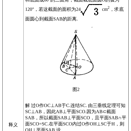
2
120°，若这截面的面积为24
cm
，求底
面圆心到截面SAB的距离.
图2
解 过O作OC⊥AB于C.连结SC. 由三垂线定理可知
SC⊥AB，因此AB⊥平面SCO.因为AB⊂截面
SAB，所以截面SAB⊥平面SCO，且平面SAB∩平
面SCO=SC.在平面SCO内过O作OH⊥SC于H，则
释义
OH⊥平面SAB.设