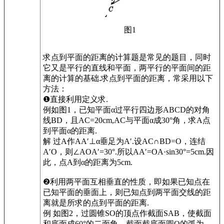
图1
求点到平面的距离的计算题是常见的题目，同时
它又是平行的直线和平面，两平行的平面间的距
离的计算的基础.求点到平面的距离，常采用以下
方法：
❶直接利用定义求.
例如图1，已知平面α过平行四边形ABCD的对角
线BD，且AC=20cm,AC与平面α成30°角，求A点
到平面α的距离.
解 过A作AA′⊥α
垂足为A′.设AC∩BD=O，连结
A′O，则∠AOA′=30°.所以AA′=OA·sin30°=5cm.因
此，点A到α的距离为5cm.
❷利用两平面互相垂直的性质，即如果已知点在
已知平面的垂面上，则已知点到两平面交线的距
离就是所求的点到平面的距离.
例 如图2，过圆锥SO的顶点作截面SAB，使截面
和底面成60°的二面角，截面截底面圆O的弧为