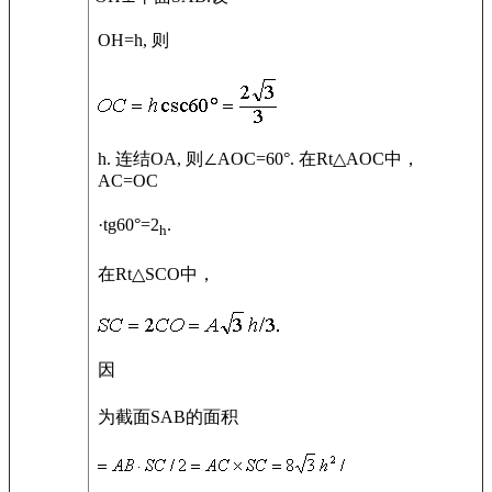
OH=h, 则
h. 连结OA, 则∠AOC=60°. 在Rt△AOC中，
AC=OC
·tg60°=2
.
h
在Rt△SCO中，
因
为截面SAB的面积