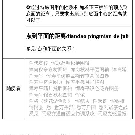
❹通过特殊图形的性质求.如求正三棱锥的顶点到
底面的距离，只要求出顶点到底面中心的距离就
可以了.
点到平面的距离diandao pingmian de juli
参见“点和平面的关系”。
恽代英传
恽冰蒲塘秋艳图轴
恽向秋亭嘉树图轴
恽向秋林平远图轴
恽喜廷
恽寿平
恽寿平仿赵孟頫竹堂高隐图卷
恽寿平奇树图页
恽寿平孤月群鸠图
随便看
恽寿平晴川揽胜图轴
恽寿平设色花卉图册
恽寿平锦石秋花图轴
恽敬
恽格《落花游鱼图》
恽毓庚
恽逸群
恽铁樵
悄悄会
悉
悉万丹部
悉万斤国
悉利诸寨之战
悉尼
悉尼交通自适应协调系统
悉尼先驱晨报