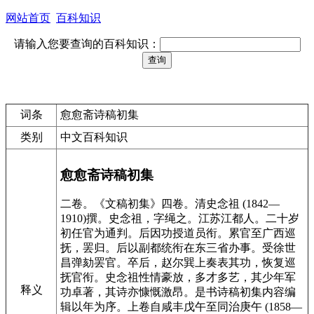
网站首页
百科知识
请输入您要查询的百科知识：
词条
愈愈斋诗稿初集
类别
中文百科知识
愈愈斋诗稿初集
二卷。《文稿初集》四卷。清史念祖 (1842—
1910)撰。史念祖，字绳之。江苏江都人。二十岁
初任官为通判。后因功授道员衔。累官至广西巡
抚，罢归。后以副都统衔在东三省办事。受徐世
昌弹劾罢官。卒后，赵尔巽上奏表其功，恢复巡
抚官衔。史念祖性情豪放，多才多艺，其少年军
释义
功卓著，其诗亦慷慨激昂。是书诗稿初集内容编
辑以年为序。上卷自咸丰戊午至同治庚午 (1858—