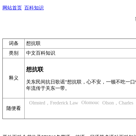
网站首页
百科知识
词条
想抗联
类别
中文百科知识
想抗联
释义
关东民间抗日歌谣“想抗联，心不安，一顿不吃一口
年流传于关东一带。
Olomouc
Olmsted，Frederick Law
Olson，Charles
随便看