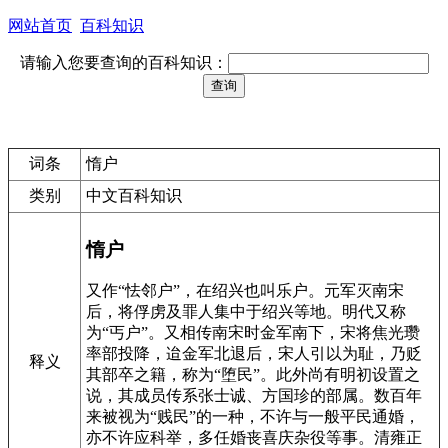
网站首页
百科知识
请输入您要查询的百科知识：
词条
惰户
类别
中文百科知识
惰户
又作“怯邻户”，在绍兴也叫乐户。元军灭南宋
后，将俘虏及罪人集中于绍兴等地。明代又称
为“丐户”。又相传南宋时金军南下，宋将焦光瓒
率部投降，迨金军北退后，宋人引以为耻，乃贬
释义
其部卒之籍，称为“堕民”。此外尚有明初设置之
说，其成员传系张士诚、方国珍的部属。数百年
来被视为“贱民”的一种，不许与一般平民通婚，
亦不许应科举，多任婚丧喜庆杂役等事。清雍正