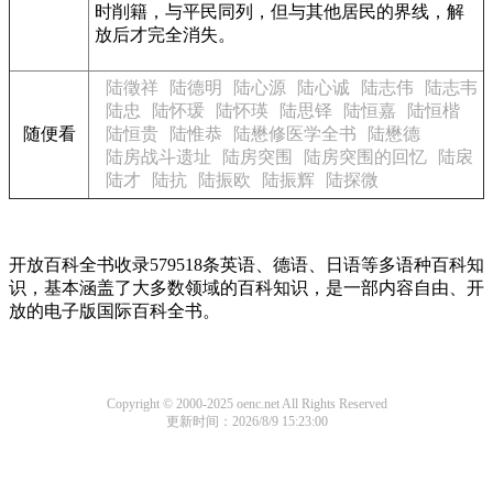
时削籍，与平民同列，但与其他居民的界线，解
放后才完全消失。
陆徵祥
陆德明
陆心源
陆心诚
陆志伟
陆志韦
陆忠
陆怀瑗
陆怀瑛
陆思铎
陆恒嘉
陆恒楷
随便看
陆恒贵
陆惟恭
陆懋修医学全书
陆懋德
陆房战斗遗址
陆房突围
陆房突围的回忆
陆扆
陆才
陆抗
陆振欧
陆振辉
陆探微
开放百科全书收录579518条英语、德语、日语等多语种百科知
识，基本涵盖了大多数领域的百科知识，是一部内容自由、开
放的电子版国际百科全书。
Copyright © 2000-2025 oenc.net All Rights Reserved
更新时间：2026/8/9 15:23:00